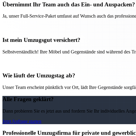
Übernimmt Ihr Team auch das Ein- und Auspacken?
Ja, unser Full-Service-Paket umfasst auf Wunsch auch das professio
Ist mein Umzugsgut versichert?
Selbstverständlich! Ihre Möbel und Gegenstände sind während des Tra
Wie läuft der Umzugstag ab?
Unser Team erscheint pünktlich vor Ort, lädt Ihre Gegenstände sorgfälti
Alle Fragen geklärt?
Dann probieren Sie es jetzt aus und fordern Sie Ihr individuelles Ang
Jetzt Anfrage starten
Professionelle Umzugsfirma für private und gewerbl