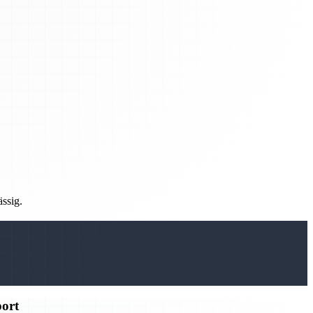
ässig.
port