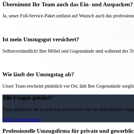
Übernimmt Ihr Team auch das Ein- und Auspacken?
Ja, unser Full-Service-Paket umfasst auf Wunsch auch das professio
Ist mein Umzugsgut versichert?
Selbstverständlich! Ihre Möbel und Gegenstände sind während des Tra
Wie läuft der Umzugstag ab?
Unser Team erscheint pünktlich vor Ort, lädt Ihre Gegenstände sorgfälti
Alle Fragen geklärt?
Dann probieren Sie es jetzt aus und fordern Sie Ihr individuelles Ang
Jetzt Anfrage starten
Professionelle Umzugsfirma für private und gewerbl