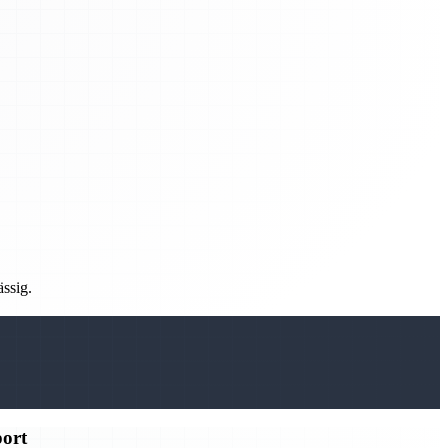
ässig.
port