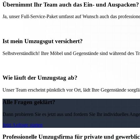
Übernimmt Ihr Team auch das Ein- und Auspacken?
Ja, unser Full-Service-Paket umfasst auf Wunsch auch das professio
Ist mein Umzugsgut versichert?
Selbstverständlich! Ihre Möbel und Gegenstände sind während des Tra
Wie läuft der Umzugstag ab?
Unser Team erscheint pünktlich vor Ort, lädt Ihre Gegenstände sorgfälti
Alle Fragen geklärt?
Dann probieren Sie es jetzt aus und fordern Sie Ihr individuelles Ang
Jetzt Anfrage starten
Professionelle Umzugsfirma für private und gewerbl