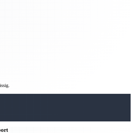
ässig.
port