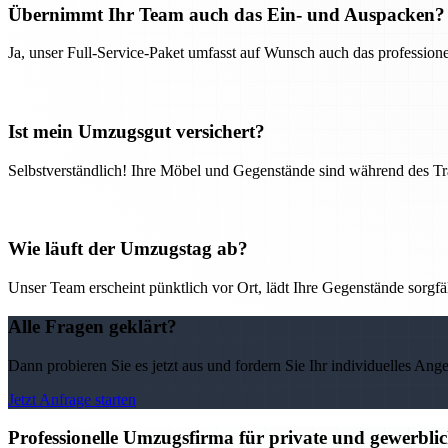
Übernimmt Ihr Team auch das Ein- und Auspacken?
Ja, unser Full-Service-Paket umfasst auf Wunsch auch das professio
Ist mein Umzugsgut versichert?
Selbstverständlich! Ihre Möbel und Gegenstände sind während des Tra
Wie läuft der Umzugstag ab?
Unser Team erscheint pünktlich vor Ort, lädt Ihre Gegenstände sorgfälti
Alle Fragen geklärt?
Dann probieren Sie es jetzt aus und fordern Sie Ihr individuelles Ang
Jetzt Anfrage starten
Professionelle Umzugsfirma für private und gewerbl