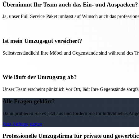
Übernimmt Ihr Team auch das Ein- und Auspacken?
Ja, unser Full-Service-Paket umfasst auf Wunsch auch das professio
Ist mein Umzugsgut versichert?
Selbstverständlich! Ihre Möbel und Gegenstände sind während des Tra
Wie läuft der Umzugstag ab?
Unser Team erscheint pünktlich vor Ort, lädt Ihre Gegenstände sorgfälti
Alle Fragen geklärt?
Dann probieren Sie es jetzt aus und fordern Sie Ihr individuelles Ang
Jetzt Anfrage starten
Professionelle Umzugsfirma für private und gewerbl