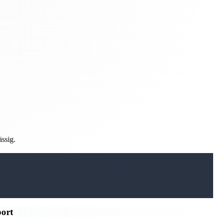
ässig.
port