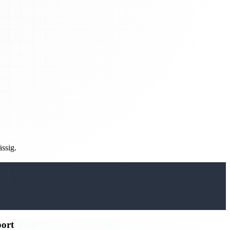
ässig.
port