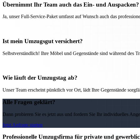
Übernimmt Ihr Team auch das Ein- und Auspacken?
Ja, unser Full-Service-Paket umfasst auf Wunsch auch das professio
Ist mein Umzugsgut versichert?
Selbstverständlich! Ihre Möbel und Gegenstände sind während des Tra
Wie läuft der Umzugstag ab?
Unser Team erscheint pünktlich vor Ort, lädt Ihre Gegenstände sorgfälti
Alle Fragen geklärt?
Dann probieren Sie es jetzt aus und fordern Sie Ihr individuelles Ang
Jetzt Anfrage starten
Professionelle Umzugsfirma für private und gewerbl