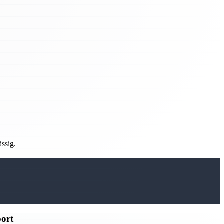
ässig.
port