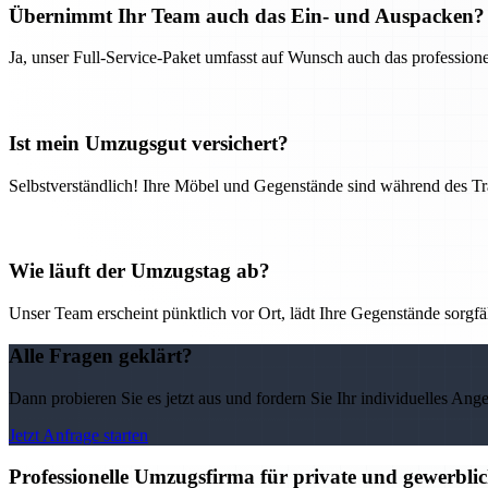
Übernimmt Ihr Team auch das Ein- und Auspacken?
Ja, unser Full-Service-Paket umfasst auf Wunsch auch das professio
Ist mein Umzugsgut versichert?
Selbstverständlich! Ihre Möbel und Gegenstände sind während des Tra
Wie läuft der Umzugstag ab?
Unser Team erscheint pünktlich vor Ort, lädt Ihre Gegenstände sorgfälti
Alle Fragen geklärt?
Dann probieren Sie es jetzt aus und fordern Sie Ihr individuelles Ang
Jetzt Anfrage starten
Professionelle Umzugsfirma für private und gewerbl