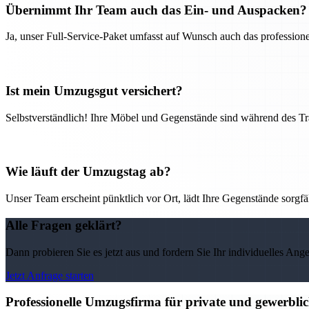
Übernimmt Ihr Team auch das Ein- und Auspacken?
Ja, unser Full-Service-Paket umfasst auf Wunsch auch das professio
Ist mein Umzugsgut versichert?
Selbstverständlich! Ihre Möbel und Gegenstände sind während des Tra
Wie läuft der Umzugstag ab?
Unser Team erscheint pünktlich vor Ort, lädt Ihre Gegenstände sorgfälti
Alle Fragen geklärt?
Dann probieren Sie es jetzt aus und fordern Sie Ihr individuelles Ang
Jetzt Anfrage starten
Professionelle Umzugsfirma für private und gewerbl