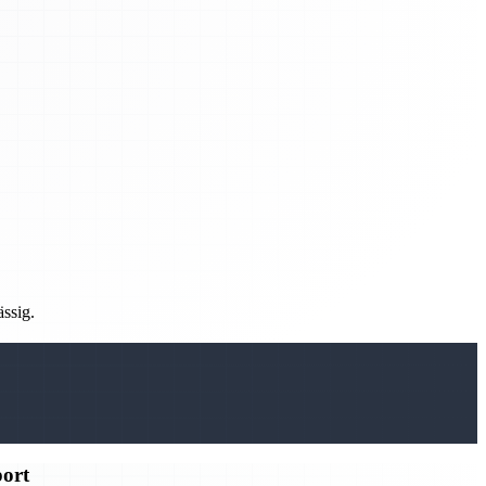
ässig.
port